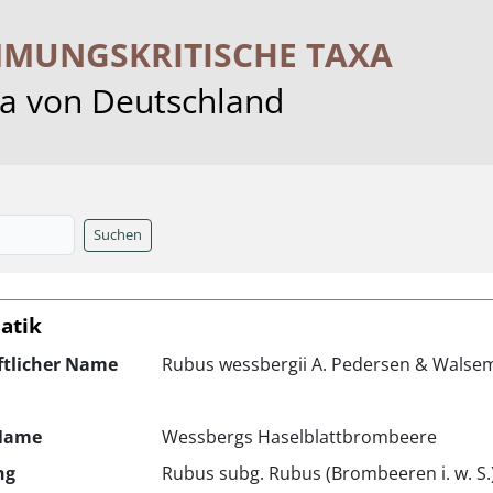
MMUNGS­KRITISCHE TAXA
ra von Deutschland
Suchen
atik
ftlicher Name
Rubus wessbergii A. Pedersen & Wals
Name
Wessbergs Haselblattbrombeere
ng
Rubus subg. Rubus (Brombeeren i. w. S.