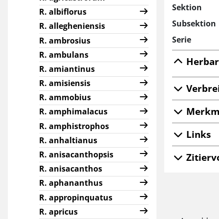
Sektion
R. albiflorus
Subsektion
R. allegheniensis
Serie
R. ambrosius
R. ambulans
Herbar
R. amiantinus
R. amisiensis
Verbre
R. ammobius
Merkm
R. amphimalacus
R. amphistrophos
Links
R. anhaltianus
R. anisacanthopsis
Zitierv
R. anisacanthos
R. aphananthus
R. appropinquatus
R. apricus