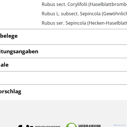
Rubus sect. Corylifolii (Haselblattbrom
Rubus L. subsect. Sepincola (Gewöhnli
Rubus ser. Sepincola (Hecken-Haselbla
belege
itungsangaben
ale
orschlag