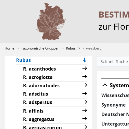
Characeae
Crataegus
BESTI
Hieracium
zur Flo
Pilosella
Ranunculus sect.
Batrachium
Home
Taxonomische Gruppen
Rubus
R. wessbergii
Rosa
Rubus
R. acanthodes
R. acroglotta
System
R. adornatoides
R. adscitus
Wissenscha
R. adspersus
Synonyme
R. affinis
Deutscher 
R. aggregatus
Untergattu
R. agricastrorum