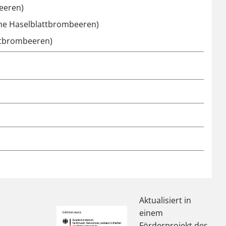
beeren)
che Haselblattbrombeeren)
ttbrombeeren)
Aktualisiert in
einem
Förderprojekt des