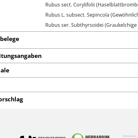
Rubus sect. Corylifolii (Haselblattbrom
Rubus L. subsect. Sepincola (Gewöhnli
Rubus ser. Subthyrsoidei (Graukelchig
belege
itungsangaben
ale
orschlag