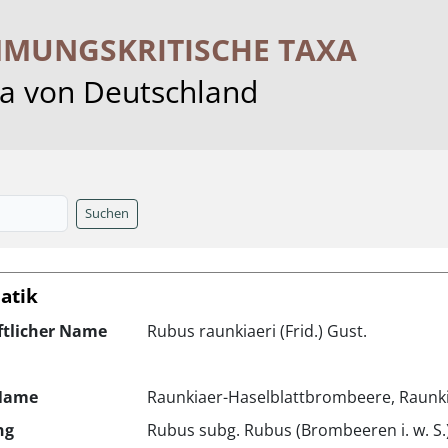
MMUNGS­KRITISCHE TAXA
ra von Deutschland
Suchen
atik
ftlicher Name
Rubus raunkiaeri (Frid.) Gust.
Name
Raunkiaer-Haselblattbrombeere, Raunk
ng
Rubus subg. Rubus (Brombeeren i. w. S.