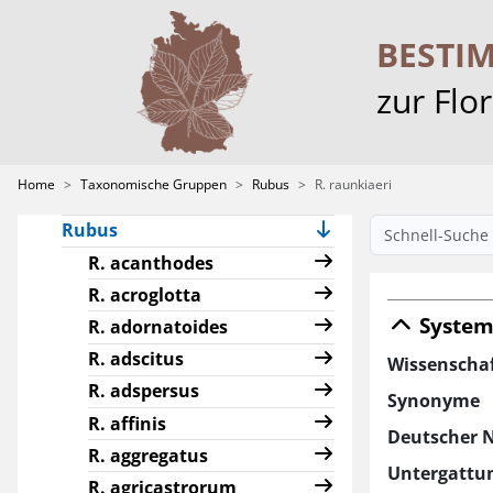
Characeae
Crataegus
BESTI
Hieracium
zur Flo
Pilosella
Ranunculus sect.
Batrachium
Home
Taxonomische Gruppen
Rubus
R. raunkiaeri
Rosa
Rubus
R. acanthodes
R. acroglotta
System
R. adornatoides
R. adscitus
Wissenscha
R. adspersus
Synonyme
R. affinis
Deutscher 
R. aggregatus
Untergattu
R. agricastrorum