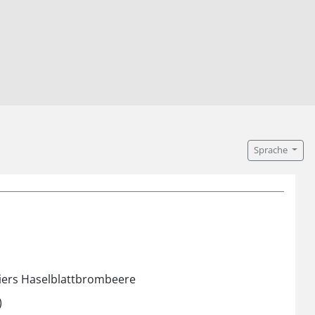
Sprache
iers Haselblattbrombeere
)