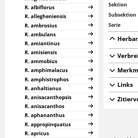
Sektion
R. albiflorus
Subsektion
R. allegheniensis
Serie
R. ambrosius
R. ambulans
Herbar
R. amiantinus
R. amisiensis
Verbre
R. ammobius
Merkm
R. amphimalacus
R. amphistrophos
Links
R. anhaltianus
R. anisacanthopsis
Zitierv
R. anisacanthos
R. aphananthus
R. appropinquatus
R. apricus