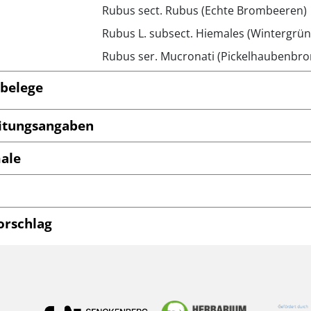
Rubus sect. Rubus (Echte Brombeeren)
Rubus L. subsect. Hiemales (Wintergr
Rubus ser. Mucronati (Pickelhaubenbr
belege
itungsangaben
ale
orschlag