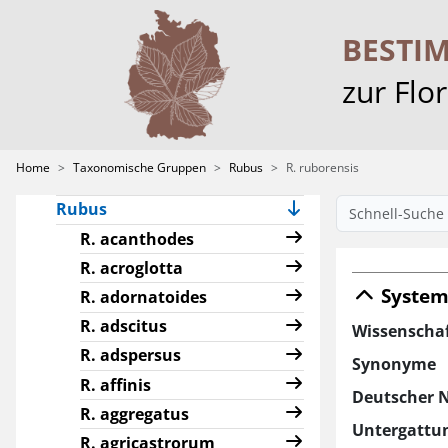
Characeae
Crataegus
BESTI
Hieracium
zur Flo
Pilosella
Ranunculus sect.
Batrachium
Home
Taxonomische Gruppen
Rubus
R. ruborensis
Rosa
Rubus
R. acanthodes
R. acroglotta
System
R. adornatoides
R. adscitus
Wissenscha
R. adspersus
Synonyme
R. affinis
Deutscher 
R. aggregatus
Untergattu
R. agricastrorum