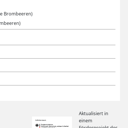
üne Brombeeren)
ombeeren)
Aktualisiert in
einem
Förderprojekt des