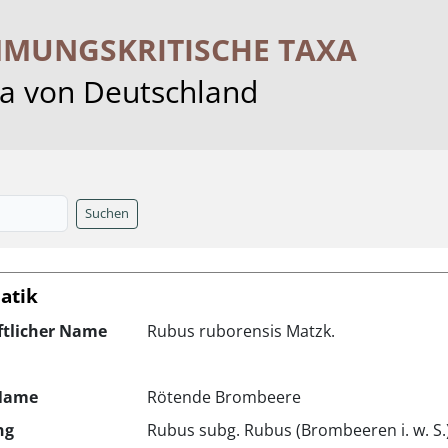
MMUNGS­KRITISCHE TAXA
ra von Deutschland
Suchen
atik
ftlicher Name
Rubus ruborensis Matzk.
Name
Rötende Brombeere
ng
Rubus subg. Rubus (Brombeeren i. w. S.