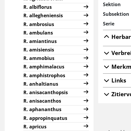
Sektion
R. albiflorus
Subsektion
R. allegheniensis
Serie
R. ambrosius
R. ambulans
Herbar
R. amiantinus
R. amisiensis
Verbre
R. ammobius
Merkm
R. amphimalacus
R. amphistrophos
Links
R. anhaltianus
R. anisacanthopsis
Zitierv
R. anisacanthos
R. aphananthus
R. appropinquatus
R. apricus