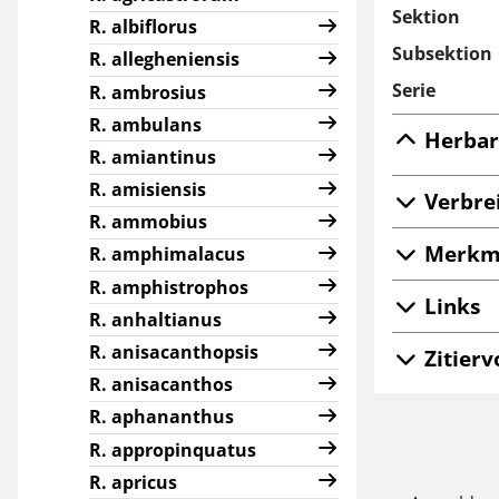
Sektion
R. albiflorus
Subsektion
R. allegheniensis
Serie
R. ambrosius
R. ambulans
Herbar
R. amiantinus
R. amisiensis
Verbre
R. ammobius
Merkm
R. amphimalacus
R. amphistrophos
Links
R. anhaltianus
R. anisacanthopsis
Zitierv
R. anisacanthos
R. aphananthus
R. appropinquatus
R. apricus