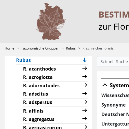
Characeae
Crataegus
BESTI
Hieracium
zur Flo
Pilosella
Ranunculus sect.
Batrachium
Home
Taxonomische Gruppen
Rubus
R. schleicheriformis
Rosa
Rubus
R. acanthodes
R. acroglotta
System
R. adornatoides
R. adscitus
Wissenscha
R. adspersus
Synonyme
R. affinis
Deutscher 
R. aggregatus
Untergattu
R. agricastrorum