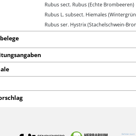
Rubus sect. Rubus (Echte Brombeeren)
Rubus L. subsect. Hiemales (Wintergr
Rubus ser. Hystrix (Stachelschwein-Br
belege
itungsangaben
ale
orschlag