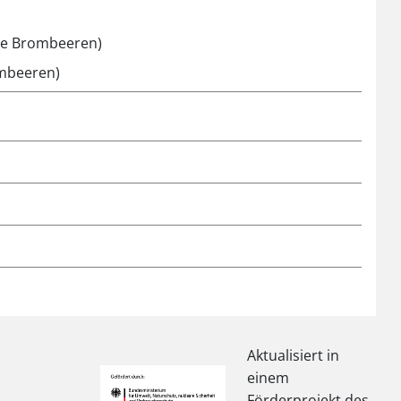
üne Brombeeren)
ombeeren)
Aktualisiert in
einem
Förderprojekt des