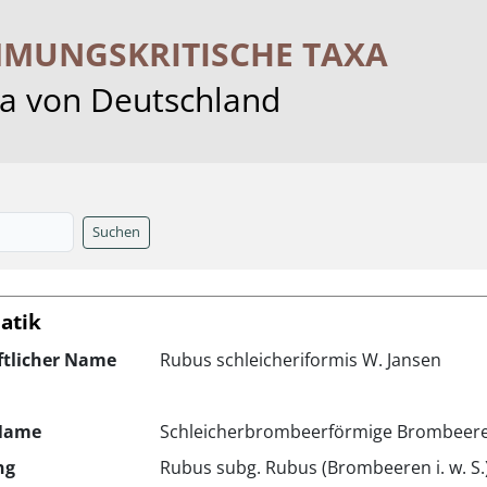
MMUNGS­KRITISCHE TAXA
ra von Deutschland
Suchen
atik
ftlicher Name
Rubus schleicheriformis W. Jansen
Name
Schleicherbrombeerförmige Brombeer
ng
Rubus subg. Rubus (Brombeeren i. w. S.