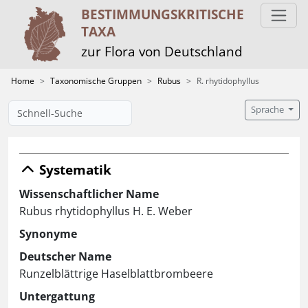
BESTIMMUNGS­KRITISCHE
TAXA
zur Flora von Deutschland
Home
Taxonomische Gruppen
Rubus
R. rhytidophyllus
Sprache
Systematik
Wissenschaftlicher Name
Rubus rhytidophyllus H. E. Weber
Synonyme
Deutscher Name
Runzelblättrige Haselblattbrombeere
Untergattung