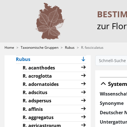
Characeae
Crataegus
BESTI
Hieracium
zur Flo
Pilosella
Ranunculus sect.
Batrachium
Home
Taxonomische Gruppen
Rubus
R. fasciculatus
Rosa
Rubus
R. acanthodes
R. acroglotta
System
R. adornatoides
R. adscitus
Wissenscha
R. adspersus
Synonyme
R. affinis
Deutscher 
R. aggregatus
Untergattu
R. agricastrorum