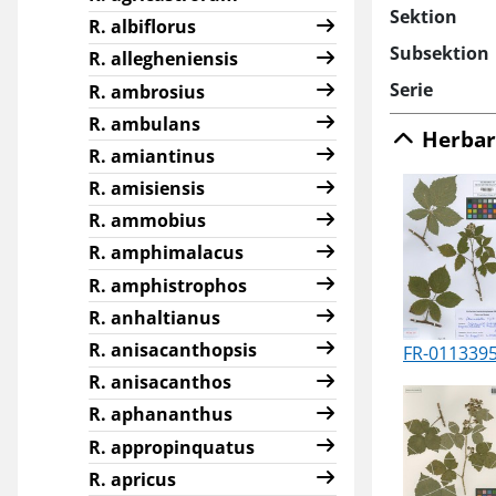
Sektion
R. albiflorus
Subsektion
R. allegheniensis
Serie
R. ambrosius
R. ambulans
Herbar
R. amiantinus
R. amisiensis
R. ammobius
R. amphimalacus
R. amphistrophos
R. anhaltianus
R. anisacanthopsis
FR-011339
R. anisacanthos
R. aphananthus
R. appropinquatus
R. apricus