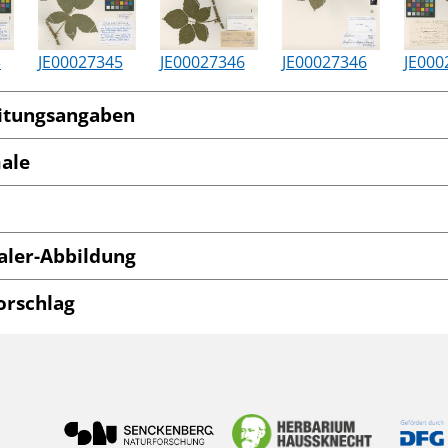
3
JE00027345
JE00027346
JE00027346
JE000
itungsangaben
ale
ler-Abbildung
orschlag