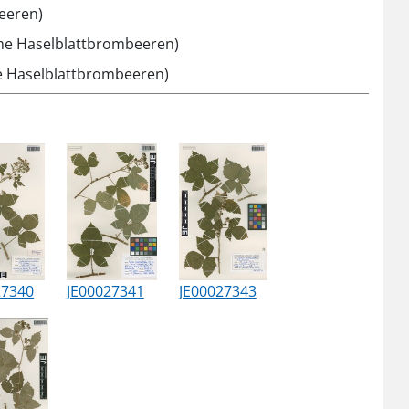
beeren)
che Haselblattbrombeeren)
ge Haselblattbrombeeren)
27340
JE00027341
JE00027343