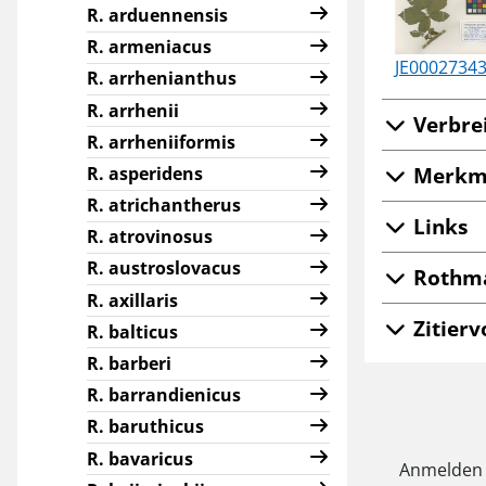
R. arduennensis
R. armeniacus
JE0002734
R. arrhenianthus
R. arrhenii
Verbre
R. arrheniiformis
Merkm
R. asperidens
R. atrichantherus
Links
R. atrovinosus
R. austroslovacus
Rothma
R. axillaris
Zitierv
R. balticus
R. barberi
R. barrandienicus
R. baruthicus
R. bavaricus
Anmelden