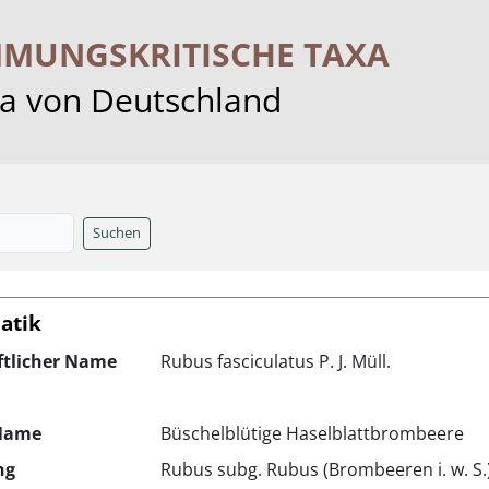
MMUNGS­KRITISCHE TAXA
ra von Deutschland
Suchen
atik
ftlicher Name
Rubus fasciculatus P. J. Müll.
Name
Büschelblütige Haselblattbrombeere
ng
Rubus subg. Rubus (Brombeeren i. w. S.