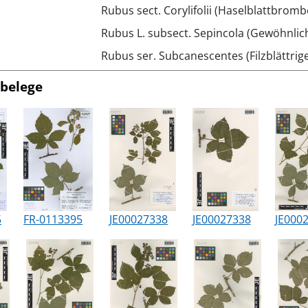
Rubus sect. Corylifolii (Haselblattbrom
Rubus L. subsect. Sepincola (Gewöhnli
Rubus ser. Subcanescentes (Filzblättri
belege
5
FR-0113395
JE00027338
JE00027338
JE000