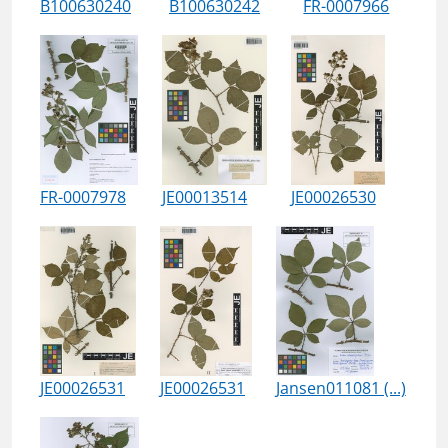
B100630240
B100630242
FR-0007966
FR-0007978
JE00013514
JE00026530
JE00026531
JE00026531
Jansen011081 (...)