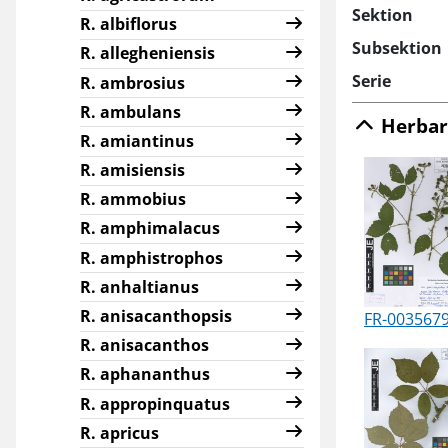
Sektion
R. albiflorus
Subsektion
R. allegheniensis
Serie
R. ambrosius
R. ambulans
Herbar
R. amiantinus
R. amisiensis
R. ammobius
R. amphimalacus
R. amphistrophos
R. anhaltianus
R. anisacanthopsis
FR-003567
R. anisacanthos
R. aphananthus
R. appropinquatus
R. apricus