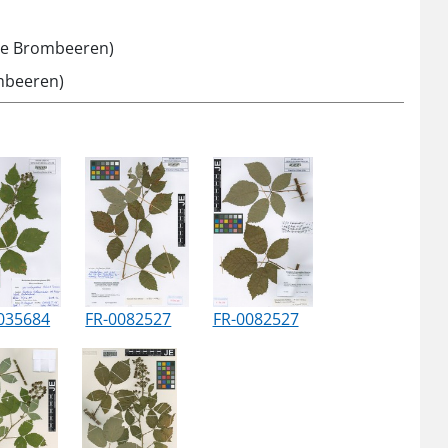
üne Brombeeren)
ombeeren)
035684
FR-0082527
FR-0082527