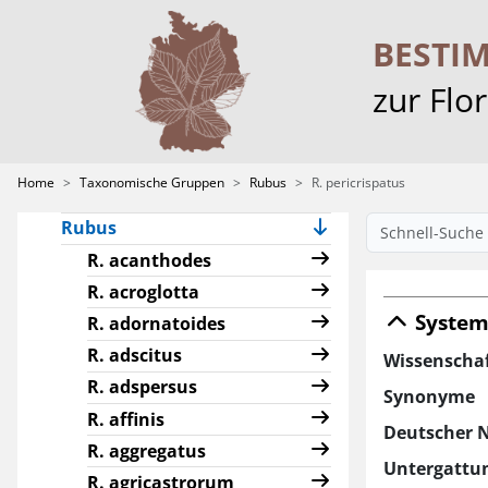
Characeae
Crataegus
BESTI
Hieracium
zur Flo
Pilosella
Ranunculus sect.
Batrachium
Home
Taxonomische Gruppen
Rubus
R. pericrispatus
Rosa
Rubus
R. acanthodes
R. acroglotta
System
R. adornatoides
R. adscitus
Wissenscha
R. adspersus
Synonyme
R. affinis
Deutscher 
R. aggregatus
Untergattu
R. agricastrorum