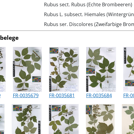
Rubus sect. Rubus (Echte Brombeeren)
Rubus L. subsect. Hiemales (Wintergr
Rubus ser. Discolores (Zweifarbige Br
belege
9
FR-0035679
FR-0035681
FR-0035684
FR-0