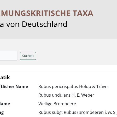
MMUNGS­KRITISCHE TAXA
ra von Deutschland
Suchen
atik
ftlicher Name
Rubus pericrispatus Holub & Trávn.
Rubus undulans H. E. Weber
Name
Wellige Brombeere
ng
Rubus subg. Rubus (Brombeeren i. w. S.