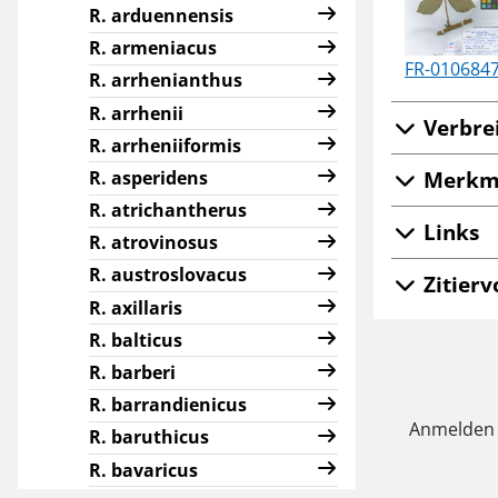
R. arduennensis
R. armeniacus
FR-010684
R. arrhenianthus
R. arrhenii
Verbre
R. arrheniiformis
Merkm
R. asperidens
R. atrichantherus
Links
R. atrovinosus
R. austroslovacus
Zitierv
R. axillaris
R. balticus
R. barberi
R. barrandienicus
Anmelden
R. baruthicus
R. bavaricus