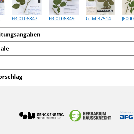
7
FR-0106847
FR-0106849
GLM-37514
JE00
itungsangaben
ale
orschlag