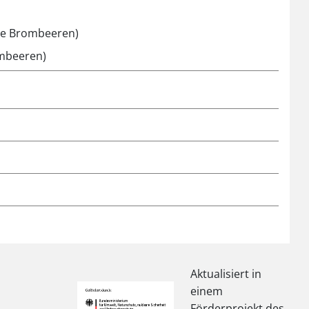
üne Brombeeren)
ombeeren)
Aktualisiert in
einem
Förderprojekt des