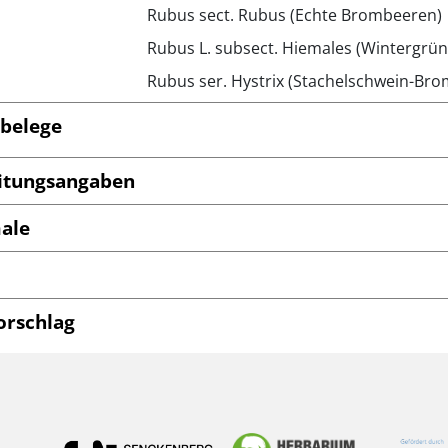
Rubus sect. Rubus (Echte Brombeeren)
Rubus L. subsect. Hiemales (Wintergr
Rubus ser. Hystrix (Stachelschwein-Br
belege
itungsangaben
ale
orschlag