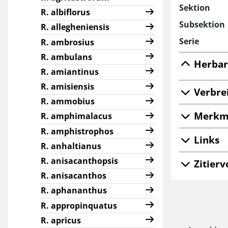
Sektion
R. albiflorus
Subsektion
R. allegheniensis
Serie
R. ambrosius
R. ambulans
Herbar
R. amiantinus
R. amisiensis
Verbre
R. ammobius
Merkm
R. amphimalacus
R. amphistrophos
Links
R. anhaltianus
R. anisacanthopsis
Zitierv
R. anisacanthos
R. aphananthus
R. appropinquatus
R. apricus