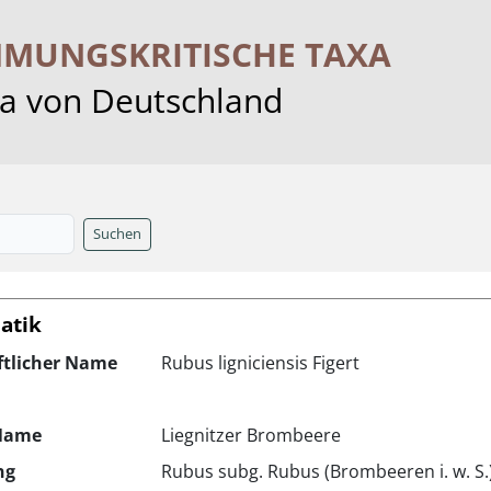
MMUNGS­KRITISCHE TAXA
ra von Deutschland
Suchen
atik
ftlicher Name
Rubus ligniciensis Figert
Name
Liegnitzer Brombeere
ng
Rubus subg. Rubus (Brombeeren i. w. S.