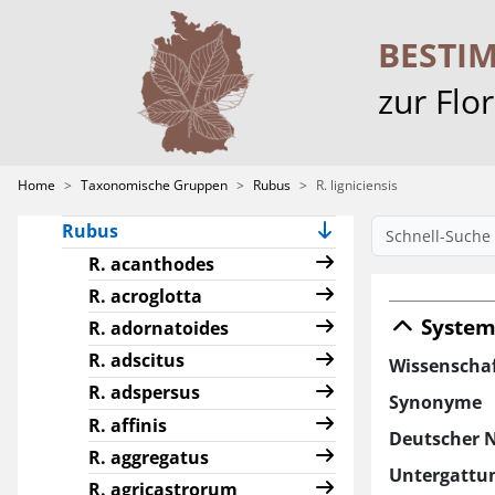
Characeae
Crataegus
BESTI
Hieracium
zur Flo
Pilosella
Ranunculus sect.
Batrachium
Home
Taxonomische Gruppen
Rubus
R. ligniciensis
Rosa
Rubus
R. acanthodes
R. acroglotta
System
R. adornatoides
R. adscitus
Wissenscha
R. adspersus
Synonyme
R. affinis
Deutscher 
R. aggregatus
Untergattu
R. agricastrorum