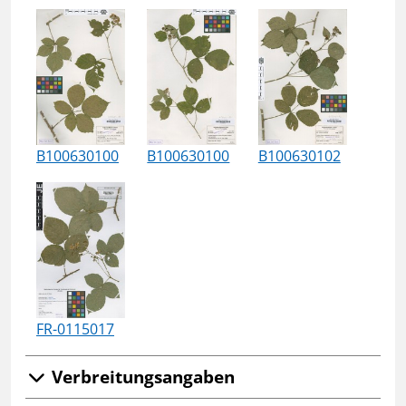
B100630100
B100630100
B100630102
FR-0115017
Verbreitungsangaben