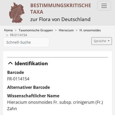
BESTIMMUNGS­KRITISCHE
TAXA
zur Flora von Deutschland
Home
Taxonomische Gruppen
Hieracium
H. onosmoides
FR-0114154
Sprache
Identifikation
Barcode
FR-0114154
Alternativer Barcode
Wissenschaftlicher Name
Hieracium onosmoides Fr. subsp. crinigerum (Fr.)
Zahn