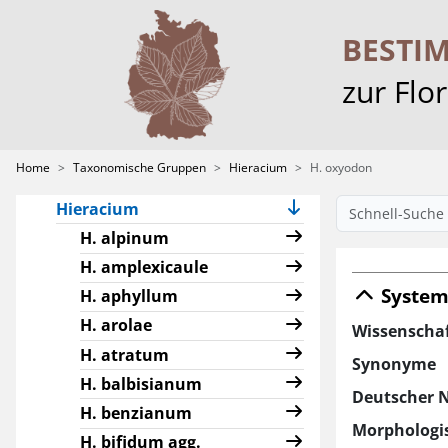
Home
BESTI
Projekt & Partner
zur Flo
Taxonomische Gruppen
Alchemilla
Characeae
Home
Taxonomische Gruppen
Hieracium
H. oxyodon
Crataegus
Hieracium
H. alpinum
H. amplexicaule
System
H. aphyllum
H. arolae
Wissenscha
H. atratum
Synonyme
H. balbisianum
Deutscher 
H. benzianum
Morphologis
H. bifidum agg.