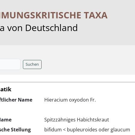
MMUNGS­KRITISCHE TAXA
ra von Deutschland
Suchen
atik
ftlicher Name
Hieracium oxyodon Fr.
Name
Spitzzähniges Habichtskraut
che Stellung
bifidum < bupleuroides oder glaucum