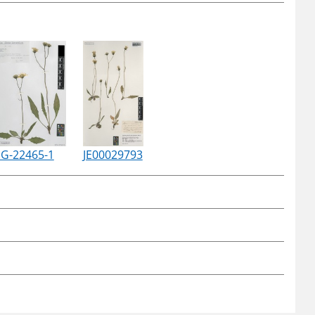
G-22465-1
JE00029793