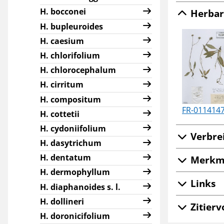
H. bocconei
Herbar
H. bupleuroides
H. caesium
H. chlorifolium
H. chlorocephalum
H. cirritum
H. compositum
FR-011414
H. cottetii
H. cydoniifolium
Verbre
H. dasytrichum
H. dentatum
Merkm
H. dermophyllum
Links
H. diaphanoides s. l.
H. dollineri
Zitierv
H. doronicifolium