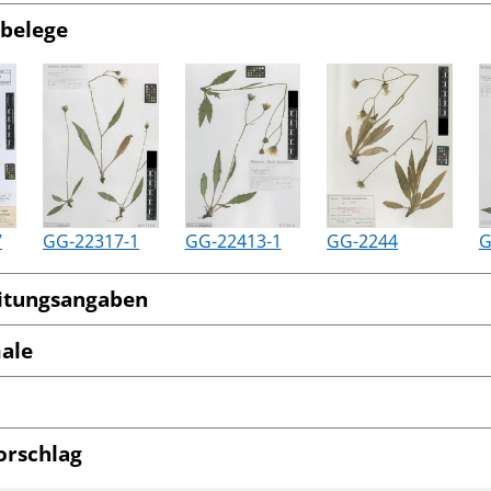
belege
7
GG-22317-1
GG-22413-1
GG-2244
G
itungsangaben
ale
orschlag