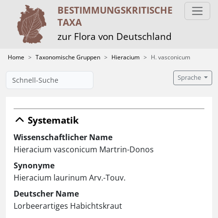
BESTIMMUNGS­KRITISCHE
TAXA
zur Flora von Deutschland
Home
Taxonomische Gruppen
Hieracium
H. vasconicum
Sprache
Systematik
Wissenschaftlicher Name
Hieracium vasconicum Martrin-Donos
Synonyme
Hieracium laurinum Arv.-Touv.
Deutscher Name
Lorbeerartiges Habichtskraut