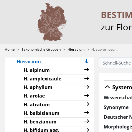
Home
BESTI
Projekt & Partner
zur Flo
Taxonomische Gruppen
Alchemilla
Characeae
Home
Taxonomische Gruppen
Hieracium
H. subramosum
Crataegus
Hieracium
H. alpinum
H. amplexicaule
System
H. aphyllum
H. arolae
Wissenscha
H. atratum
Synonyme
H. balbisianum
Deutscher 
H. benzianum
Morphologis
H. bifidum agg.