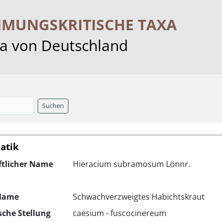
MMUNGS­KRITISCHE TAXA
ra von Deutschland
Suchen
atik
ftlicher Name
Hieracium subramosum Lönnr.
Name
Schwachverzweigtes Habichtskraut
che Stellung
caesium - fuscocinereum