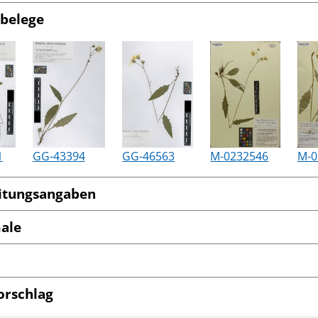
belege
1
GG-43394
GG-46563
M-0232546
M-0
itungsangaben
ale
orschlag