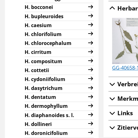
H. bocconei
Herbar
H. bupleuroides
H. caesium
H. chlorifolium
H. chlorocephalum
H. cirritum
H. compositum
GG-40658-
H. cottetii
H. cydoniifolium
Verbre
H. dasytrichum
H. dentatum
Merkm
H. dermophyllum
Links
H. diaphanoides s. l.
H. dollineri
Zitierv
H. doronicifolium