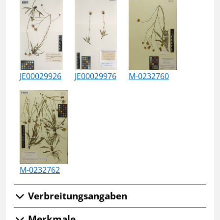
JE00029926
JE00029976
M-0232760
M-0232762
Verbreitungsangaben
Merkmale