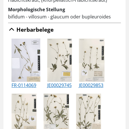
Habichtskraut, (Knorpellattich-Habichtskraut)
Morphologische Stellung
bifidum - villosum - glaucum oder bupleuroides
Herbarbelege
FR-0114069
JE00029745
JE00029853