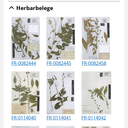
Herbarbelege
FR-0082444
FR-0082445
FR-0082458
FR-0114040
FR-0114041
FR-0114042