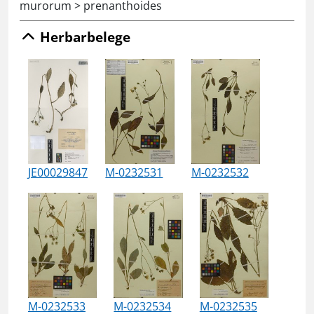
murorum > prenanthoides
Herbarbelege
JE00029847
M-0232531
M-0232532
M-0232533
M-0232534
M-0232535