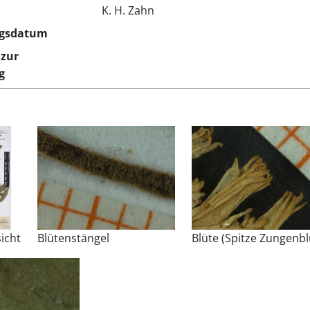
K. H. Zahn
gsdatum
zur
g
icht
Blütenstängel
Blüte (Spitze Zungenbl