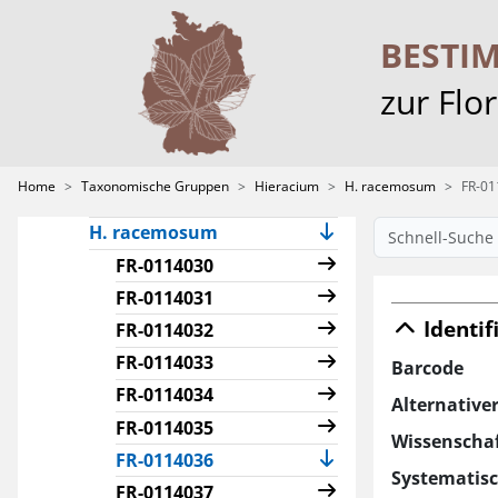
H. pietroszense
H. pilosum
BESTI
H. porrectum
zur Flo
H. prenanthoides
H. pseudalpinum
H. pseudocorymbosum
Home
Taxonomische Gruppen
Hieracium
H. racemosum
FR-01
H. pseudodolichaetum
H. racemosum
FR-0114030
FR-0114031
Identif
FR-0114032
FR-0114033
Barcode
FR-0114034
Alternative
FR-0114035
Wissenscha
(current)
FR-0114036
Systematis
FR-0114037