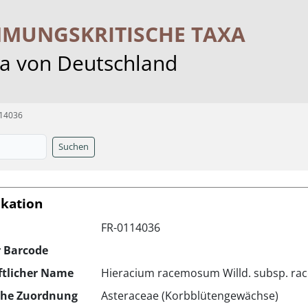
MMUNGS­KRITISCHE TAXA
ra von Deutschland
14036
Suchen
ikation
FR-0114036
r Barcode
ftlicher Name
Hieracium racemosum Willd. subsp. r
che Zuordnung
Asteraceae (Korbblütengewächse)