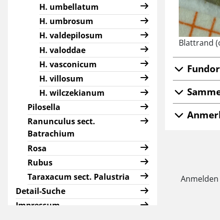
H. umbellatum
H. umbrosum
H. valdepilosum
Blattrand 
H. valoddae
H. vasconicum
Fundor
H. villosum
Samme
H. wilczekianum
Pilosella
Anmer
Ranunculus sect.
Batrachium
Rosa
Rubus
Taraxacum sect. Palustria
Anmelden
Detail-Suche
Impressum