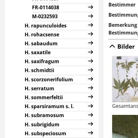
Bestimmer
FR-0114038
Bestimmun
M-0232593
Bemerkung 
H. rapunculoides
Bestimmun
H. rohacsense
H. sabaudum
Bilder
H. saxatile
H. saxifragum
H. schmidtii
H. scorzonerifolium
H. serratum
H. sommerfeltii
Gesamtans
H. sparsiramum s. l.
H. subramosum
H. subrigidum
H. subspeciosum