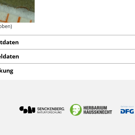
(oben)
tdaten
ldaten
kung