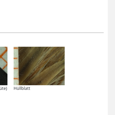
üte)
Hüllblatt