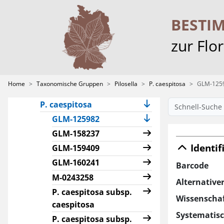
P. aurantiaca
P. auriculoides
BESTI
P. basifurca
zur Flo
P. bauhini
P. bifurca
P. blyttiana
Home
Taxonomische Gruppen
Pilosella
P. caespitosa
GLM-125
P. brachycoma
P. caespitosa
(current)
GLM-125982
GLM-158237
Identif
GLM-159409
GLM-160241
Barcode
M-0243258
Alternative
P. caespitosa subsp.
Wissenscha
caespitosa
Systematis
P. caespitosa subsp.