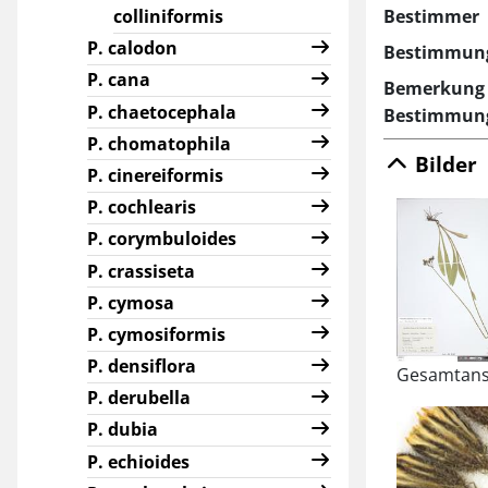
Bestimmer
colliniformis
P. calodon
Bestimmun
P. cana
Bemerkung 
P. chaetocephala
Bestimmun
P. chomatophila
Bilder
P. cinereiformis
P. cochlearis
P. corymbuloides
P. crassiseta
P. cymosa
P. cymosiformis
P. densiflora
Gesamtans
P. derubella
P. dubia
P. echioides