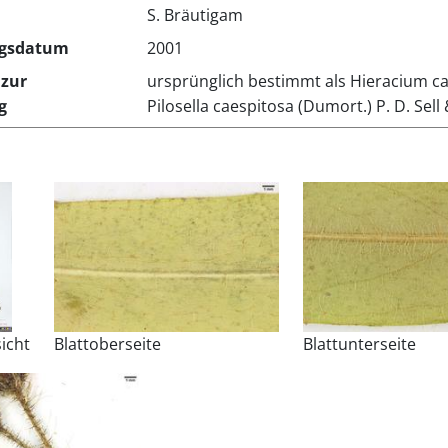
S. Bräutigam
gsdatum
2001
zur
ursprünglich bestimmt als Hieracium ca
g
Pilosella caespitosa (Dumort.) P. D. Sell
icht
Blattoberseite
Blattunterseite