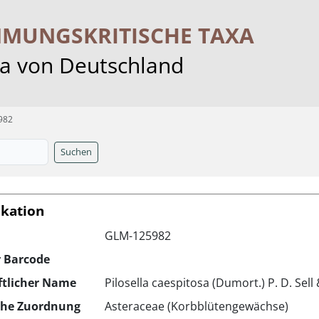
MMUNGS­KRITISCHE TAXA
ra von Deutschland
982
Suchen
ikation
GLM-125982
r Barcode
ftlicher Name
Pilosella caespitosa (Dumort.) P. D. Sell
che Zuordnung
Asteraceae (Korbblütengewächse)