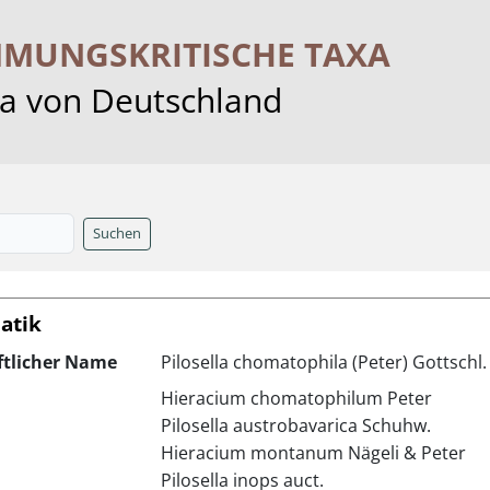
MMUNGS­KRITISCHE TAXA
ra von Deutschland
Suchen
atik
ftlicher Name
Pilosella chomatophila (Peter) Gottschl.
Hieracium chomatophilum Peter
Pilosella austrobavarica Schuhw.
Hieracium montanum Nägeli & Peter
Pilosella inops auct.