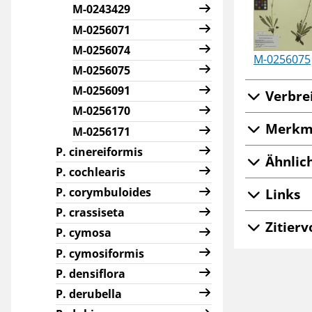
M-0243429
M-0256071
M-0256074
M-0256075
M-0256075
M-0256091
Verbre
M-0256170
Merkm
M-0256171
P. cinereiformis
Ähnlic
P. cochlearis
Links
P. corymbuloides
P. crassiseta
Zitierv
P. cymosa
P. cymosiformis
P. densiflora
P. derubella