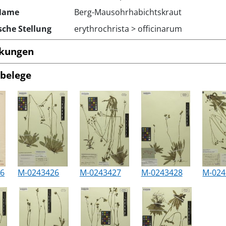
Name
Berg-Mausohrhabichtskraut
che Stellung
erythrochrista > officinarum
kungen
belege
6
M-0243426
M-0243427
M-0243428
M-024