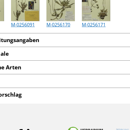
M-0256091
M-0256170
M-0256171
itungsangaben
ale
he Arten
orschlag