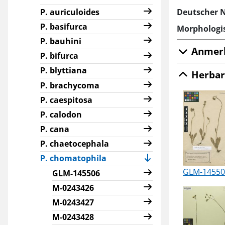
P. auriculoides
Deutscher 
P. basifurca
Morphologis
P. bauhini
Anmer
P. bifurca
P. blyttiana
Herbar
P. brachycoma
P. caespitosa
P. calodon
P. cana
P. chaetocephala
(current)
P. chomatophila
GLM-14550
GLM-145506
M-0243426
M-0243427
M-0243428