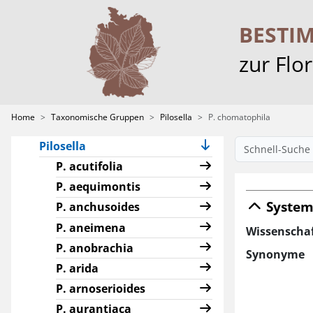
Home
Projekt & Partner
BESTI
Taxonomische Gruppen
zur Flo
Alchemilla
Characeae
Crataegus
Home
Taxonomische Gruppen
Pilosella
P. chomatophila
Hieracium
Pilosella
P. acutifolia
P. aequimontis
System
P. anchusoides
P. aneimena
Wissenscha
P. anobrachia
Synonyme
P. arida
P. arnoserioides
P. aurantiaca