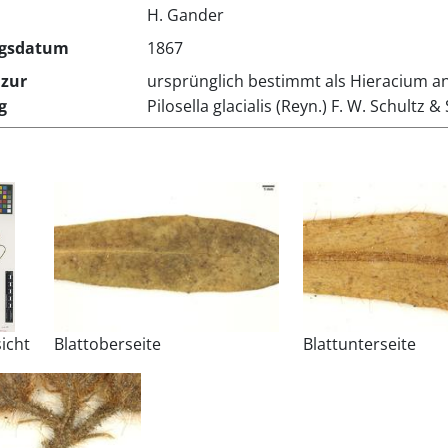
H. Gander
gsdatum
1867
zur
ursprünglich bestimmt als Hieracium an
g
Pilosella glacialis (Reyn.) F. W. Schultz & 
icht
Blattoberseite
Blattunterseite