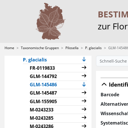
P. echioides
P. erythrochrista
BESTI
P. euchaetia
zur Flo
P. fallacina
P. flagellaris
P. floribunda
Home
Taxonomische Gruppen
Pilosella
P. glacialis
GLM-14548
P. fusca
P. glacialis
FR-0119833
GLM-144792
Identif
(current)
GLM-145486
GLM-145487
Barcode
GLM-155905
Alternative
M-0243233
Wissenscha
M-0243285
Systematis
M-0243286