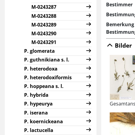
Bestimmer
M-0243287
Bestimmun
M-0243288
Bemerkung 
M-0243289
Bestimmun
M-0243290
M-0243291
Bilder
P. glomerata
P. guthnikiana s. l.
P. heterodoxa
P. heterodoxiformis
P. hoppeana s. l.
P. hybrida
Gesamtans
P. hypeurya
P. iserana
P. koernickeana
P. lactucella