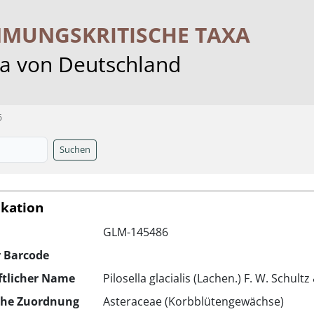
MMUNGS­KRITISCHE TAXA
ra von Deutschland
6
Suchen
ikation
GLM-145486
r Barcode
ftlicher Name
Pilosella glacialis (Lachen.) F. W. Schultz
che Zuordnung
Asteraceae (Korbblütengewächse)