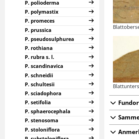
P. polioderma
P. polymastix
P. promeces
Blattoberse
P. prussica
P. pseudosulphurea
P. rothiana
P. rubra s. l.
P. scandinavica
P. schneidii
P. schultesii
Blattunters
P. sciadophora
Fundor
P. setifolia
P. sphaerocephala
Samme
P. stenosoma
P. stoloniflora
Anmer
P. substoloniflora