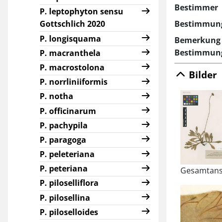
Bestimmer
P. leptophyton sensu
Bestimmun
Gottschlich 2020
P. longisquama
Bemerkung 
Bestimmun
P. macranthela
P. macrostolona
Bilder
P. norrliniiformis
P. notha
P. officinarum
P. pachypila
P. paragoga
P. peleteriana
P. peteriana
Gesamtans
P. piloselliflora
P. pilosellina
P. piloselloides