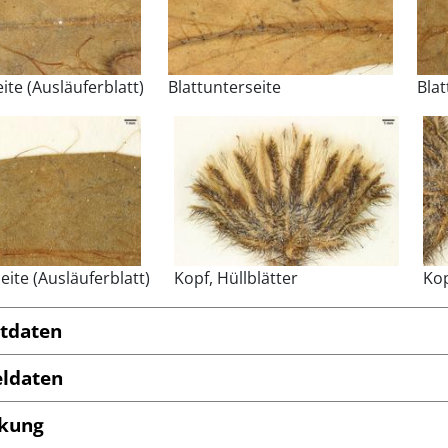
ite (Ausläuferblatt)
Blattunterseite
Blat
eite (Ausläuferblatt)
Kopf, Hüllblätter
Kop
tdaten
ldaten
kung