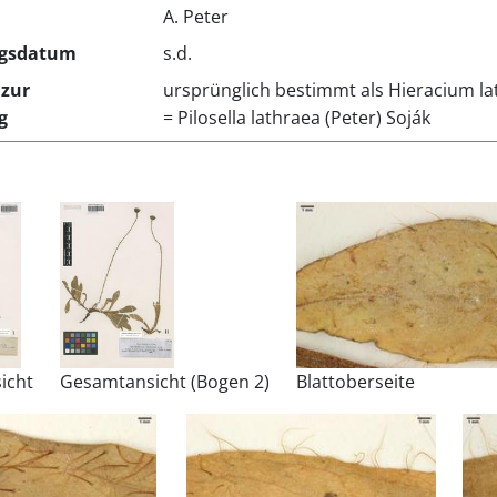
A. Peter
gsdatum
s.d.
zur
ursprünglich bestimmt als Hieracium la
g
= Pilosella lathraea (Peter) Soják
icht
Gesamtansicht (Bogen 2)
Blattoberseite