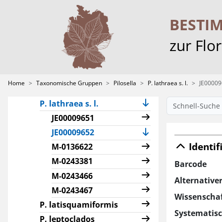
P. heterodoxiformis
P. hoppeana s. l.
BESTI
P. hybrida
zur Flo
P. hypeurya
P. iserana
P. koernickeana
Home
Taxonomische Gruppen
Pilosella
P. lathraea s. l.
JE0000
P. lactucella
P. lathraea s. l.
JE00009651
(current)
JE00009652
Identif
M-0136622
M-0243381
Barcode
M-0243466
Alternative
M-0243467
Wissenscha
P. latisquamiformis
Systematis
P. leptoclados