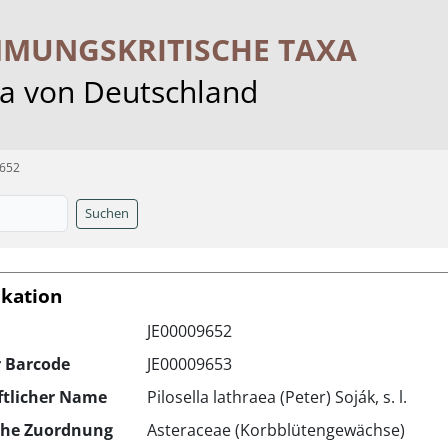
MMUNGS­KRITISCHE TAXA
ra von Deutschland
9652
Suchen
ikation
JE00009652
r Barcode
JE00009653
ftlicher Name
Pilosella lathraea (Peter) Soják, s. l.
che Zuordnung
Asteraceae (Korbblütengewächse)