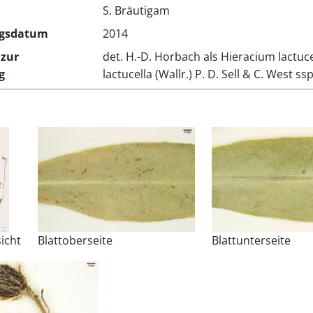
S. Bräutigam
gsdatum
2014
zur
det. H.-D. Horbach als Hieracium lactucel
g
lactucella (Wallr.) P. D. Sell & C. West ssp
icht
Blattoberseite
Blattunterseite