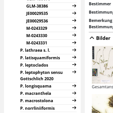
Bestimmer
GLM-38386
Bestimmun
JE00029535
Bemerkung 
JE00029536
Bestimmun
M-0243329
M-0243330
Bilder
M-0243331
P. lathraea s. l.
P. latisquamiformis
P. leptoclados
P. leptophyton sensu
Gottschlich 2020
P. longisquama
Gesamtans
P. macranthela
P. macrostolona
P. norrliniiformis