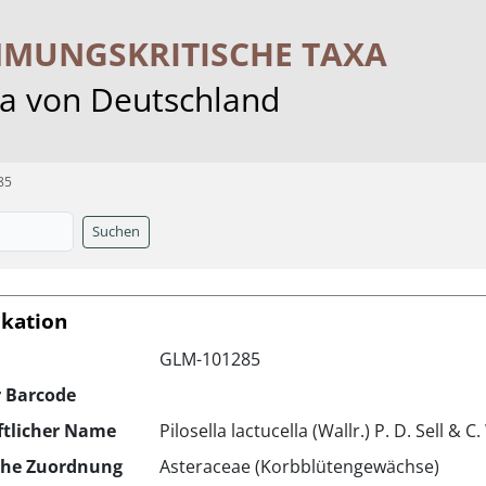
MMUNGS­KRITISCHE TAXA
ra von Deutschland
85
Suchen
ikation
GLM-101285
r Barcode
ftlicher Name
Pilosella lactucella (Wallr.) P. D. Sell & 
che Zuordnung
Asteraceae (Korbblütengewächse)