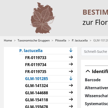
P. heterodoxa
P. heterodoxiformis
BESTI
P. hoppeana s. l.
zur Flo
P. hybrida
P. hypeurya
P. iserana
Home
Taxonomische Gruppen
Pilosella
P. lactucella
GLM-1012
P. koernickeana
P. lactucella
FR-0119733
FR-0119734
Identif
FR-0119735
(current)
GLM-101285
Barcode
GLM-141324
Alternative
GLM-144688
Wissenscha
GLM-154118
Systematis
GLM-155678