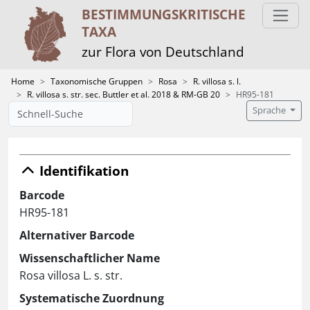
BESTIMMUNGS­KRITISCHE
TAXA
zur Flora von Deutschland
Home
Taxonomische Gruppen
Rosa
R. villosa s. l.
R. villosa s. str. sec. Buttler et al. 2018 & RM-GB 20
HR95-181
Sprache
Identifikation
Barcode
HR95-181
Alternativer Barcode
Wissenschaftlicher Name
Rosa villosa L. s. str.
Systematische Zuordnung