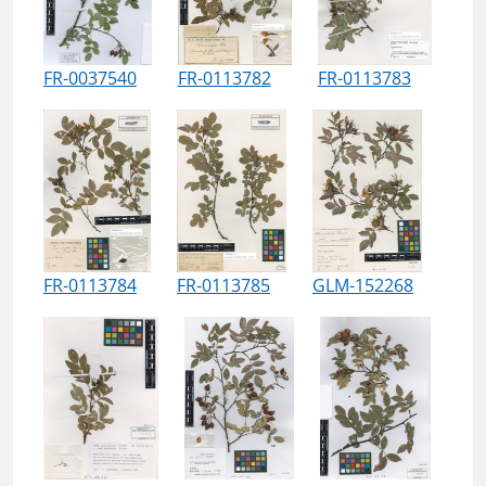
FR-0037540
FR-0113782
FR-0113783
FR-0113784
FR-0113785
GLM-152268