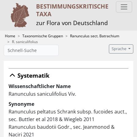
BESTIMMUNGS­KRITISCHE
TAXA
zur Flora von Deutschland
Home
Taxonomische Gruppen
Ranunculus sect. Batrachium
R. saniculifolius
Sprache
Systematik
Wissenschaftlicher Name
Ranunculus saniculifolius Viv.
Synonyme
Ranunculus peltatus Schrank subsp. fucoides auct.,
sec. Buttler et al 2018 & Wiegleb 2011
Ranunculus baudotii Godr., sec. Jeanmonod &
Naciri 2021