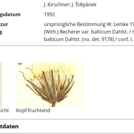
J. Kirschner; J. Štěpánek
gsdatum
1992
zur
ursprüngliche Bestimmung W. Lemke 195
g
(With.) Becherer var. balticum Dahlst. / 
balticum Dahlst. (no. det. 9178) / conf.
icht
Kopf fruchtend
tdaten