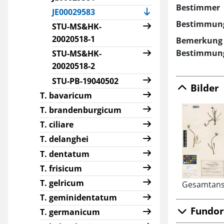
Bestimmer
(current)
JE00029583
Bestimmun
STU-MS&HK-
20020518-1
Bemerkung 
Bestimmun
STU-MS&HK-
20020518-2
STU-PB-19040502
Bilder
T. bavaricum
T. brandenburgicum
T. ciliare
T. delanghei
T. dentatum
T. frisicum
T. gelricum
Gesamtans
T. geminidentatum
Fundor
T. germanicum