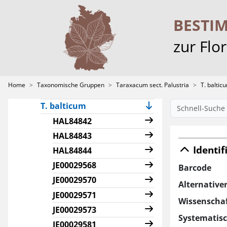
Batrachium
Rosa
BESTI
Rubus
zur Flo
Taraxacum sect. Palustria
T. ancoriferum
T. austrinum
Home
Taxonomische Gruppen
Taraxacum sect. Palustria
T. baltic
T. balticiforme
T. balticum
HAL84842
HAL84843
Identif
HAL84844
JE00029568
Barcode
JE00029570
Alternative
JE00029571
Wissenscha
JE00029573
Systematis
JE00029581