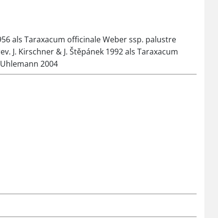
6 als Taraxacum officinale Weber ssp. palustre
rev. J. Kirschner & J. Štěpánek 1992 als Taraxacum
 I. Uhlemann 2004