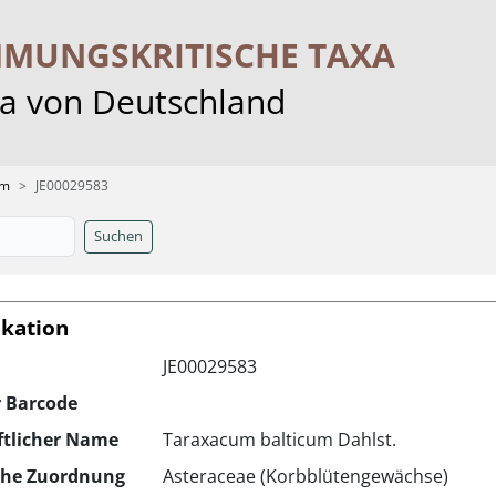
MMUNGS­KRITISCHE TAXA
ra von Deutschland
um
JE00029583
Suchen
ikation
JE00029583
r Barcode
ftlicher Name
Taraxacum balticum Dahlst.
che Zuordnung
Asteraceae (Korbblütengewächse)