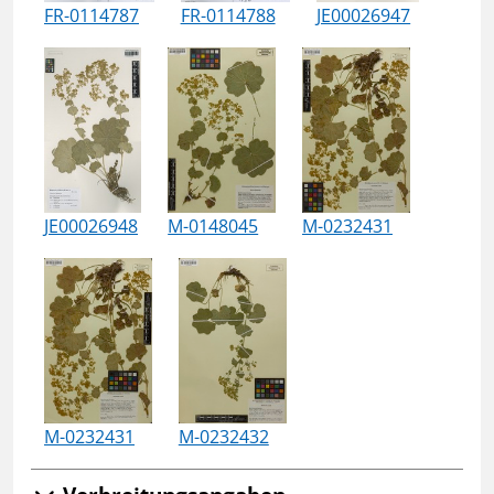
FR-0114787
FR-0114788
JE00026947
JE00026948
M-0148045
M-0232431
M-0232431
M-0232432